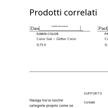
Prodotti correlati
AGGIUNGI AL
CARRELLO
DAWN COLOR
P
Color Gel
Glitter Color
C
9,75
€
9
SUPPORTO
Naviga tra le nostre
Contatti
categorie proprio come se