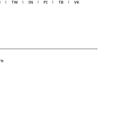
B
TW
IN
PI
TB
VK
re