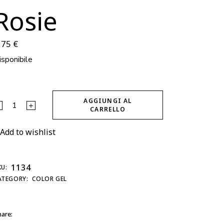
Rosie
,75
€
isponibile
AGGIUNGI AL
osie quantity
CARRELLO
Add to wishlist
1134
KU:
ATEGORY:
COLOR GEL
are: