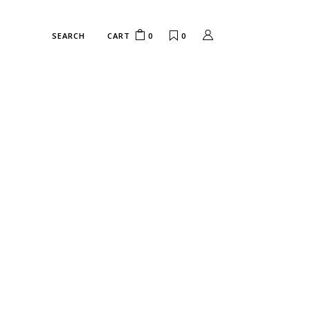
CART
0
0