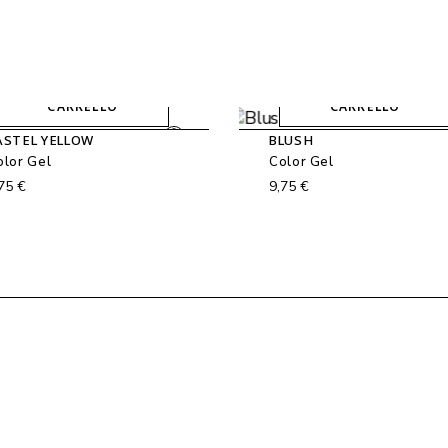
AGGIUNGI AL
AGGIUNGI AL
CARRELLO
CARRELLO
ASTEL YELLOW
BLUSH
olor Gel
Color Gel
,75
€
9,75
€