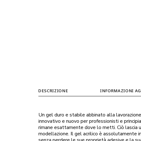
DESCRIZIONE
INFORMAZIONI AG
Un gel duro e stabile abbinato alla lavorazion
innovativo e nuovo per professionisti e principian
rimane esattamente dove lo metti. Ciò lascia 
modellazione. Il gel acrilico è assolutamente in
senza perdere le sue proprietà adesive e la s