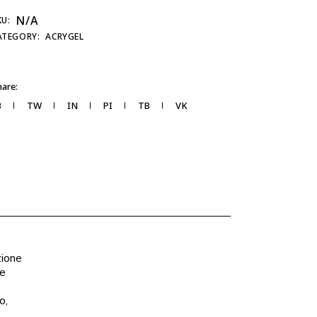
N/A
KU:
ATEGORY:
ACRYGEL
are:
B
TW
IN
PI
TB
VK
zione
 e
o,