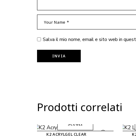
Salva il mio nome, email e sito web in que
INVIA
Prodotti correlati
SCEGLI
Questo
K2 ACRYLGEL CLEAR
K