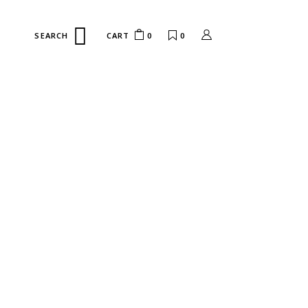
CART
0
0