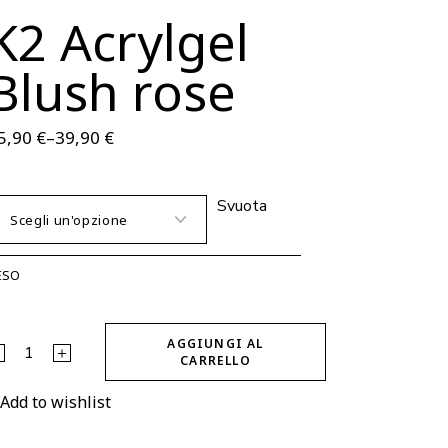
K2 Acrylgel
Blush rose
5,90
€
–
39,90
€
Svuota
ESO
AGGIUNGI AL
2 Acrylgel Blush rose quantity
CARRELLO
Add to wishlist