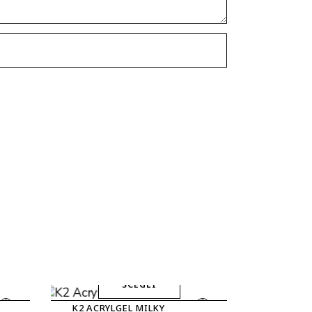
SCEGLI
Questo
K2 ACRYLGEL MILKY