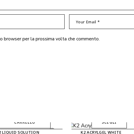
sto browser per la prossima volta che commento.
AGGIUNGI AL
CARRELLO
SCEGLI
Questo
2 LIQUID SOLUTION
K2 ACRYLGEL WHITE