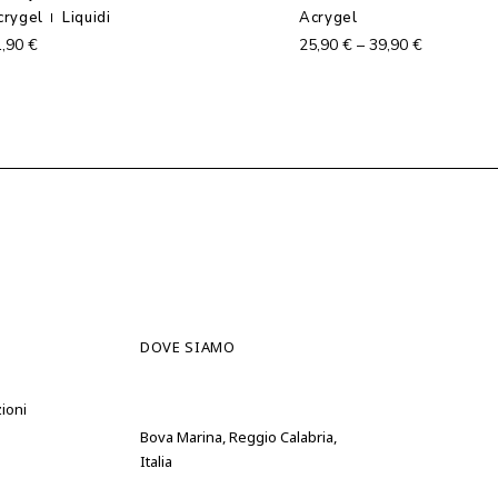
prodotto
crygel
Liquidi
Acrygel
ha
più
1,90
€
25,90
€
–
39,90
€
varianti.
Le
opzioni
possono
essere
scelte
nella
pagina
del
prodotto
DOVE SIAMO
ioni
Bova Marina, Reggio Calabria,
Italia