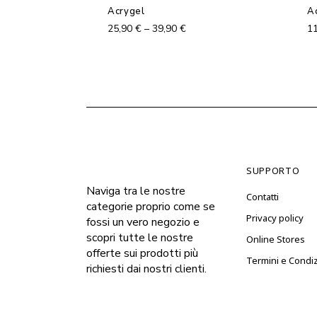
prodotto
Acrygel
A
ha
più
25,90
€
–
39,90
€
1
varianti.
Le
opzioni
possono
essere
scelte
nella
pagina
del
prodotto
SUPPORTO
Naviga tra le nostre
Contatti
categorie proprio come se
Privacy policy
fossi un vero negozio e
scopri tutte le nostre
Online Stores
offerte sui prodotti più
Termini e Condiz
richiesti dai nostri clienti.