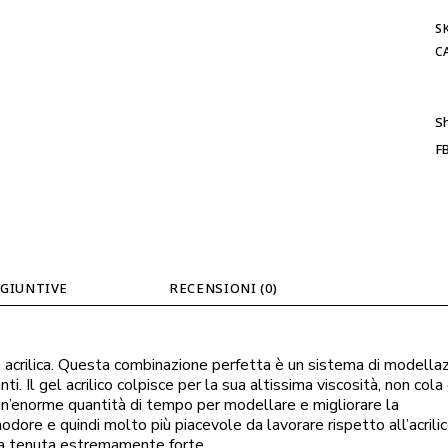
S
C
Sh
F
GIUNTIVE
RECENSIONI (0)
e acrilica. Questa combinazione perfetta è un sistema di modella
ti. Il gel acrilico colpisce per la sua altissima viscosità, non cola
un’enorme quantità di tempo per modellare e migliorare la
odore e quindi molto più piacevole da lavorare rispetto all’acrilic
ua tenuta estremamente forte.